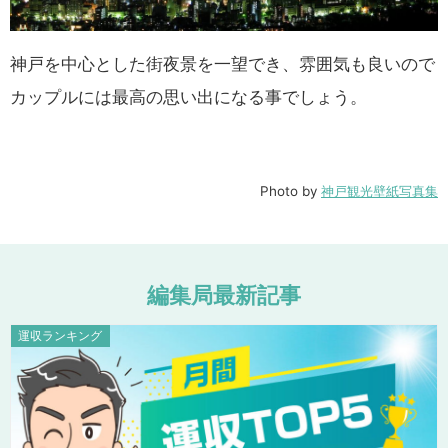
神戸を中心とした街夜景を一望でき、雰囲気も良いので
カップルには最高の思い出になる事でしょう。
Photo by
神戸観光壁紙写真集
編
集
局
最
新
記
事
運収ランキング