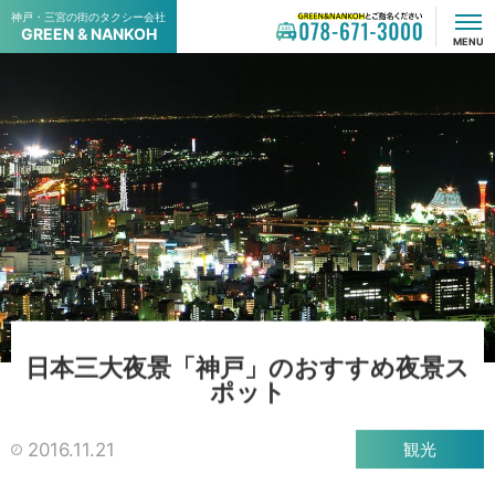
神戸・三宮の街のタクシー会社
GREEN & NANKOH
GREEN & NANKOHでご指名ください
078-671-3000
MENU
日
本
三
大
夜
景
「
神
戸
」
の
お
す
す
め
夜
景
ス
ポ
ッ
ト
2016.11.21
観光