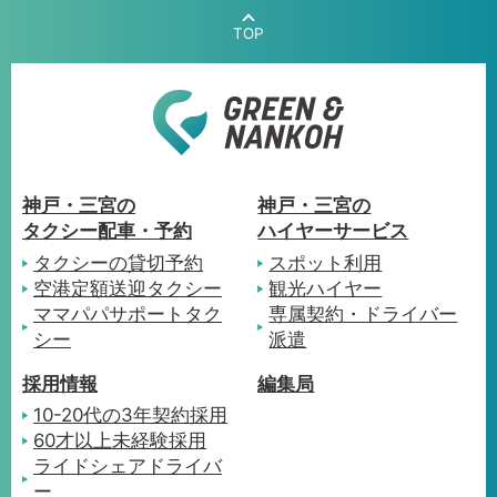
G
神戸・三宮の
神戸・三宮の
R
タクシー配車・予約
ハイヤーサービス
E
E
タクシーの貸切予約
スポット利用
N
空港定額送迎タクシー
観光ハイヤー
&
ママパパサポートタク
専属契約・ドライバー
N
シー
派遣
A
N
K
採用情報
編集局
O
10-20代の3年契約採用
H
60才以上未経験採用
ライドシェアドライバ
ー