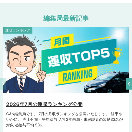
編
集
局
最
新
記
事
運収ランキング
2026年7月の運収ランキング公開
G&N編集局です。 7月の月収ランキングを公開いたします。 結果や
いかに。 売上分布・平均給与 入社2年未満・未経験者の皆勤33名が
対象 💰給与平均 586...