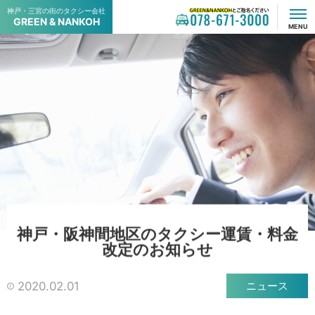
神戸・三宮の街のタクシー会社
GREEN & NANKOH
GREEN & NANKOHでご指名ください
078-671-3000
MENU
神
戸
・
阪
神
間
地
区
の
タ
ク
シ
ー
運
賃
・
料
金
改
定
の
お
知
ら
せ
2020.02.01
ニュース