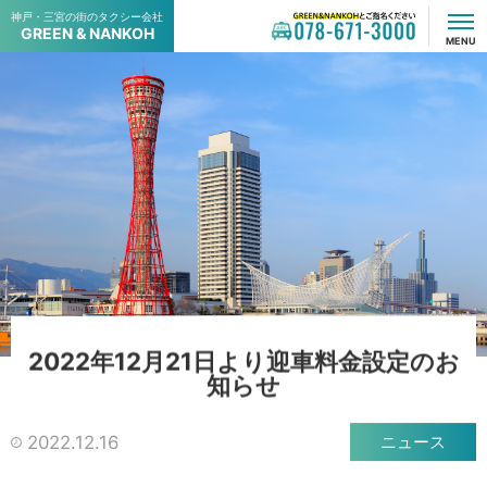
神戸・三宮の街のタクシー会社
GREEN & NANKOH
GREEN & NANKOHでご指名ください
078-671-3000
MENU
2
0
2
2
年
1
2
月
2
1
日
よ
り
迎
車
料
金
設
定
の
お
知
ら
せ
2022.12.16
ニュース