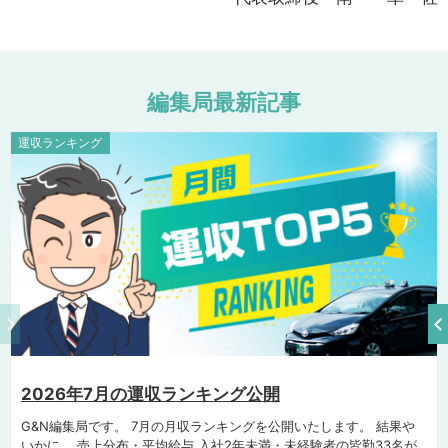
編
集
局
最
新
記
事
運収ランキング
2026年7月の運収ランキング公開
G&N編集局です。 7月の月収ランキングを公開いたします。 結果や
いかに。 売上分布・平均給与 入社2年未満・未経験者の皆勤33名が